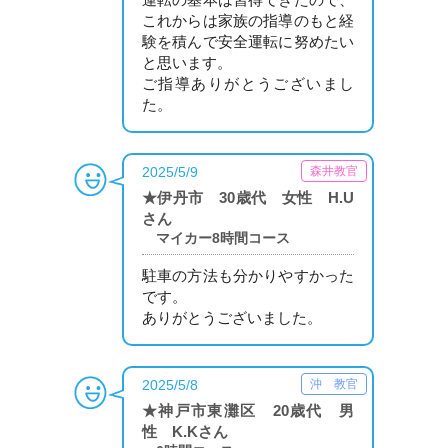
これからは家族の指導のもと経
験を積んで安全運転に努めたい
と思います。
ご指導ありがとうございまし
た。
森井教官
2025/5/9
★伊丹市 30歳代 女性 H.U
さん
マイカー8時間コース
駐車の方法も分かりやすかった
です。
ありがとうございました。
沖 教官
2025/5/8
★神戸市東灘区 20歳代 男
性 K.Kさん