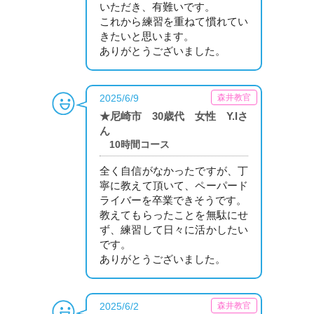
いただき、有難いです。
これから練習を重ねて慣れてい
きたいと思います。
ありがとうございました。
森井教官
2025/6/9
★尼崎市 30歳代 女性 Y.Iさ
ん
10時間コース
全く自信がなかったですが、丁
寧に教えて頂いて、ペーパード
ライバーを卒業できそうです。
教えてもらったことを無駄にせ
ず、練習して日々に活かしたい
です。
ありがとうございました。
森井教官
2025/6/2