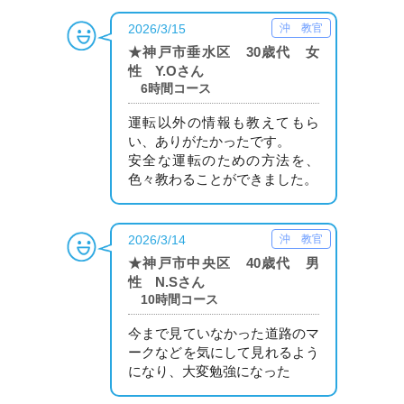
沖 教官
2026/3/15
★神戸市垂水区 30歳代 女
性 Y.Oさん
6時間コース
運転以外の情報も教えてもら
い、ありがたかったです。
安全な運転のための方法を、
色々教わることができました。
沖 教官
2026/3/14
★神戸市中央区 40歳代 男
性 N.Sさん
10時間コース
今まで見ていなかった道路のマ
ークなどを気にして見れるよう
になり、大変勉強になった