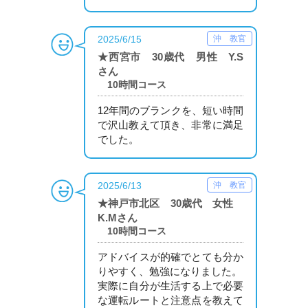
沖 教官
2025/6/15
★西宮市 30歳代 男性 Y.S
さん
10時間コース
12年間のブランクを、短い時間
で沢山教えて頂き、非常に満足
でした。
沖 教官
2025/6/13
★神戸市北区 30歳代 女性
K.Mさん
10時間コース
アドバイスが的確でとても分か
りやすく、勉強になりました。
実際に自分が生活する上で必要
な運転ルートと注意点を教えて