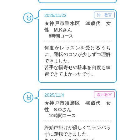
沖 教官
2025/11/22
★神戸市垂水区 30歳代 女
性 M.Kさん
8時間コース
何度かレッスンを受けるうち
に、運転のコツが少しずつ理解
できました。
苦手な幅寄せや駐車を何度も練
習できてよかったです。
森井教官
2025/11/4
★神戸市須磨区 40歳代 女
性 S.Oさん
10時間コース
終始声掛けが優しくてテンパら
ずに運転できました。