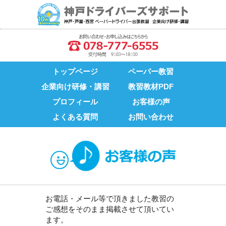
トップページ
ペーパー教習
企業向け研修・講習
教習教材PDF
プロフィール
お客様の声
よくある質問
お問い合わせ
お電話・メール等で頂きました教習の
ご感想をそのまま掲載させて頂いてい
ます。