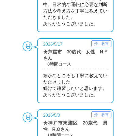
中、日常的な運転に必要な判断
方法や考え方を丁寧に教えてい
ただきました。
ありがとうございました。
沖 教官
2026/5/17
★芦屋市 30歳代 女性 N.Y
さん
8時間コース
細かなところも丁寧に教えてい
ただきました。
続けて練習したいと思います。
ありがとうございました。
沖 教官
2026/5/9
★神戸市東灘区 20歳代 男
性 R.Oさん
10時間コース