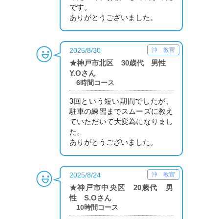
です。
ありがとうございました。
沖 教官
2025/8/30
★神戸市北区 30歳代 男性
Y.Oさん
6時間コース
3回という短い期間でしたが、
駐車の練習までスムーズに教え
ていただいて大変為になりまし
た。
ありがとうございました。
沖 教官
2025/8/24
★神戸市中央区 20歳代 男
性 S.Oさん
10時間コース