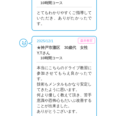
10時間コース
とてもわかりやすくご指導して
いただき、ありがたかったで
す。
森井教官
2025/12/1
★神戸市灘区 30歳代 女性
Y.Tさん
10時間コース
本当にこちらのドライブ教習に
参加させてもらえ良かったで
す。
技術もメンタルもかなり安定し
てきたように思います。
何より優しく教えて頂き、苦手
意識や恐怖心もだいぶ改善する
ことが出来ました。
ありがとうございます。