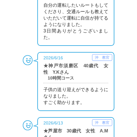
自分の運転したいルートもして
くださり、交通ルールも教えて
いただいて運転に自信が持てる
ようになりました。
3日間ありがとうございまし
た。
沖 教官
2026/6/16
★神戸市須磨区 40歳代 女
性 Y.Kさん
10時間コース
子供の送り迎えができるように
なりました。
すごく助かります。
沖 教官
2026/6/13
★芦屋市 30歳代 女性 A.M